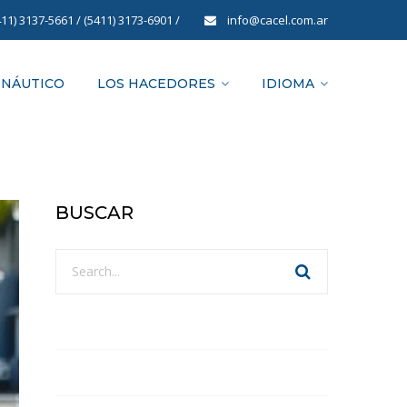
411) 3137-5661
/
(5411) 3173-6901
/
info@cacel.com.ar
 NÁUTICO
LOS HACEDORES
IDIOMA
BUSCAR