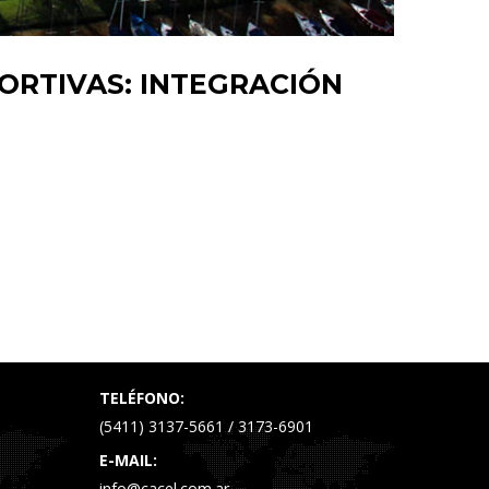
PORTIVAS: INTEGRACIÓN
TELÉFONO:
(5411) 3137-5661 / 3173-6901
E-MAIL:
info@cacel.com.ar