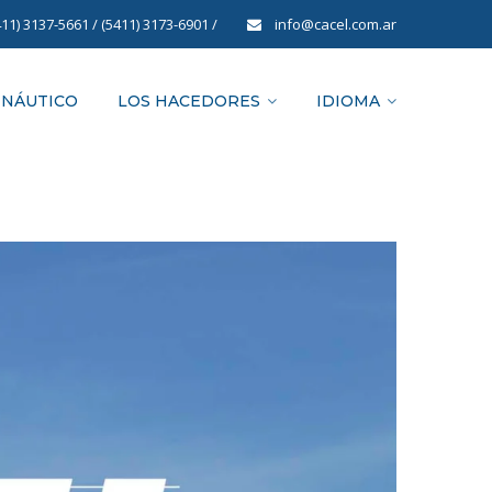
411) 3137-5661
/
(5411) 3173-6901
/
info@cacel.com.ar
 NÁUTICO
LOS HACEDORES
IDIOMA